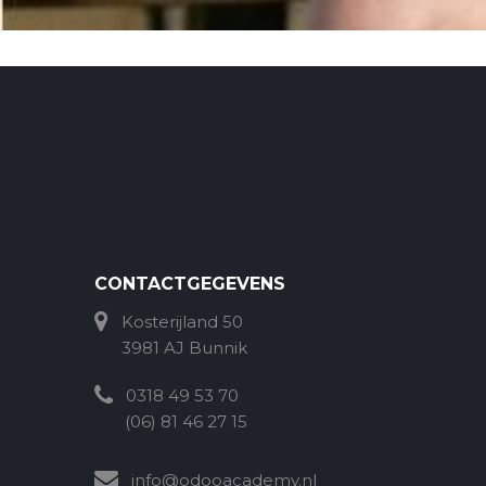
CONTACTGEGEVENS
Kosterijland 50
3981 AJ Bunnik
0318 49 53 70
(06) 81 46 27 15
info@odooacademy.nl