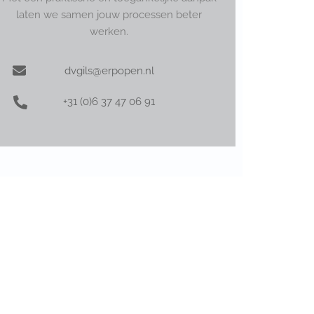
laten we samen jouw processen beter
werken.
dvgils@erpopen.nl
+31 (0)6 37 47 06 91