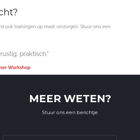
cht?
d ook trainingen op maat verzorgen. Stuur ons een
 rustig, praktisch."
mer Workshop
MEER WETEN?
Stuur ons een berichtje