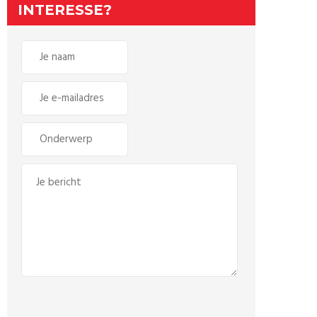
INTERESSE?
G
e